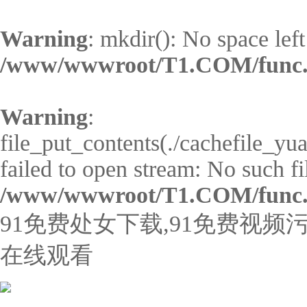
Warning
: mkdir(): No space left
/www/wwwroot/T1.COM/func
Warning
:
file_put_contents(./cachefile_y
failed to open stream: No such fil
/www/wwwroot/T1.COM/func
91免费处女下载,91免费视频污
在线观看