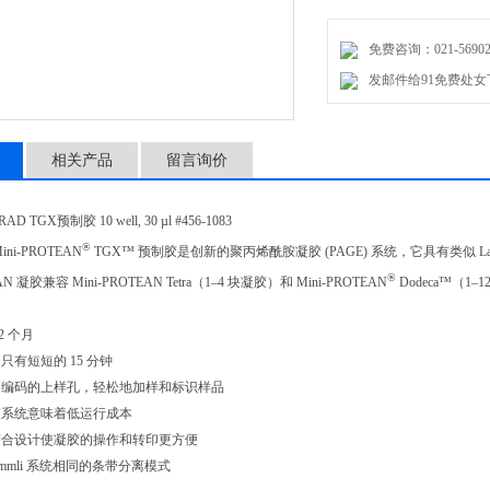
免费咨询：021-56902
发邮件给91免费处女下载
相关产品
留言询价
 TGX预制胶 10 well, 30 µl #456-1083
®
ni-PROTEAN
TGX™ 预制胶是创新的聚丙烯酰胺凝胶 (PAGE) 系统，它具有类似 Laemml
®
EAN 凝胶兼容 Mini-PROTEAN Tetra（1–4 块凝胶）和 Mini-PROTEAN
Dodeca™（1–1
2 个月
只有短短的 15 分钟
编码的上样孔，轻松地加样和标识样品
液系统意味着低运行成本
胶合设计使凝胶的操作和转印更方便
emmli 系统相同的条带分离模式