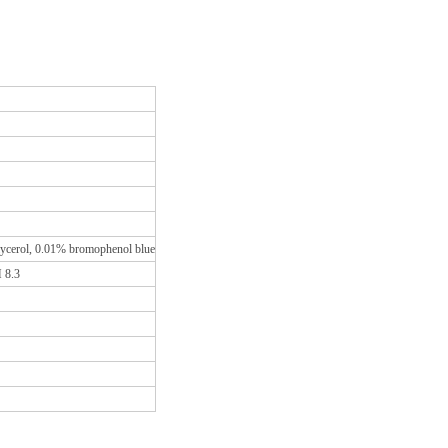
ycerol, 0.01% bromophenol blue
 8.3