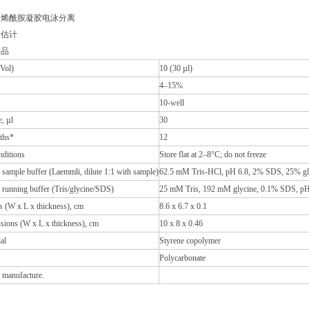
丙烯酰胺凝胶电泳分离
量估计
样品
Vol)
10 (30 µl)
4–15%
10-well
, µl
30
nths*
12
nditions
Store flat at 2–8°C; do not freeze
ample buffer (Laemmli, dilute 1:1 with sample)
62.5 mM Tris-HCl, pH 6.8, 2% SDS, 25% gl
unning buffer (Tris/glycine/SDS)
25 mM Tris, 192 mM glycine, 0.1% SDS, pH
s (W x L x thickness), cm
8.6 x 6.7 x 0.1
sions (W x L x thickness), cm
10 x 8 x 0.46
al
Styrene copolymer
Polycarbonate
 manufacture.