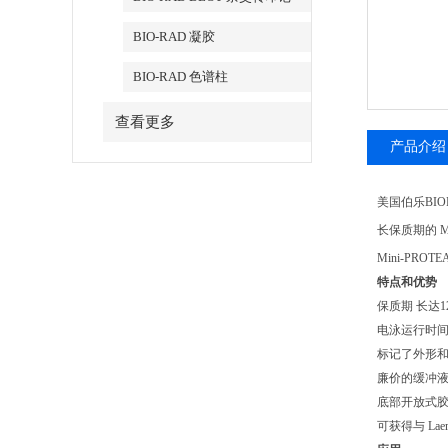
BIO-RAD 凝胶
BIO-RAD 色谱柱
查看更多
产品介绍
美国伯乐BIORAD
长保质期的 Mi
Mini-PROT
特点和优势
保质期 长达1
电泳运行时间
标记了外形和
廉价的缓冲
底部开放式
可获得与 La