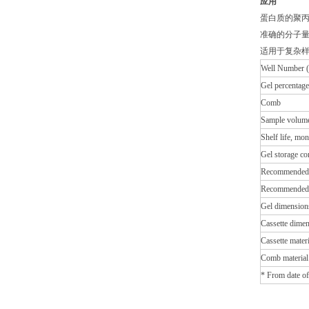
应用
蛋白质的聚
准确的分子
适用于复杂
Well Number (
Gel percentage
Comb
Sample volume
Shelf life, mo
Gel storage co
Recommended s
Recommended r
Gel dimension
Cassette dimen
Cassette materi
Comb material
* From date of