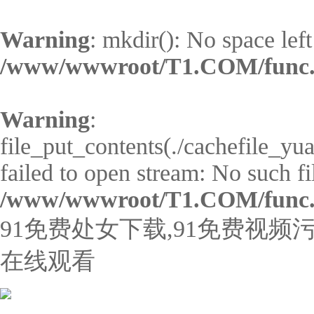
Warning
: mkdir(): No space left
/www/wwwroot/T1.COM/func
Warning
:
file_put_contents(./cachefile_y
failed to open stream: No such fil
/www/wwwroot/T1.COM/func
91免费处女下载,91免费视频污
在线观看