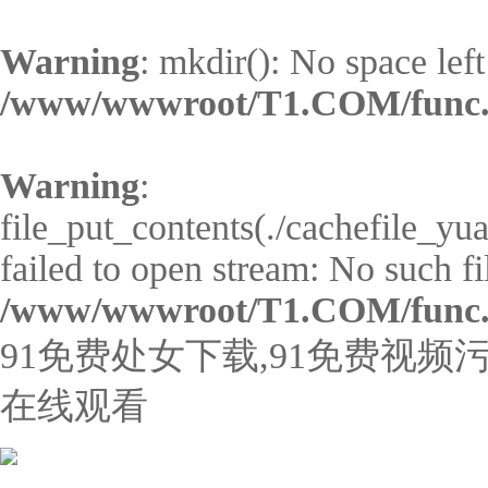
Warning
: mkdir(): No space left
/www/wwwroot/T1.COM/func
Warning
:
file_put_contents(./cachefile_yu
failed to open stream: No such fil
/www/wwwroot/T1.COM/func
91免费处女下载,91免费视频污
在线观看